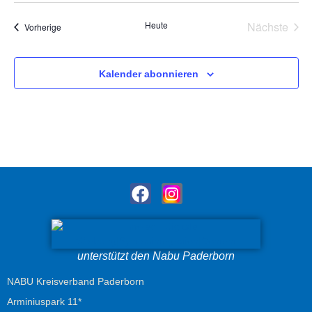
Vera
Heute
Nächste
Veranstaltungen
Vorherige
Kalender abonnieren
unterstützt den Nabu Paderborn
NABU Kreisverband Paderborn
Arminiuspark 11*