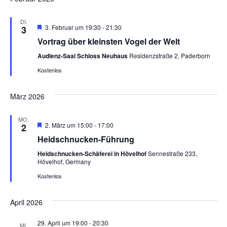
DI.
Hervorgehoben
3. Februar um 19:30
-
21:30
3
Vortrag über kleinsten Vogel der Welt
Audienz-Saal Schloss Neuhaus
Residenzstraße 2, Paderborn
Kostenlos
März 2026
MO.
Hervorgehoben
2. März um 15:00
-
17:00
2
Heidschnucken-Führung
Heidschnucken-Schäferei in Hövelhof
Sennestraße 233,
Hövelhof, Germany
Kostenlos
April 2026
29. April um 19:00
-
20:30
MI.