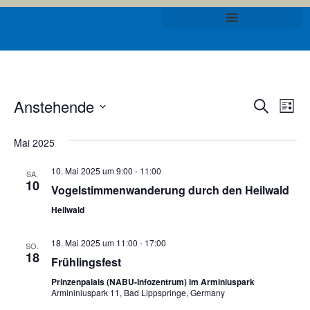
Anstehende
Veran
Ve
Suche
Liste
Datum
An
Such
wählen.
Mai 2025
Na
und
10. Mai 2025 um 9:00
-
11:00
SA.
Ansic
10
Vogelstimmenwanderung durch den Heilwald
Navig
Heilwald
18. Mai 2025 um 11:00
-
17:00
SO.
18
Frühlingsfest
Prinzenpalais (NABU-Infozentrum) im Arminiuspark
Armininiuspark 11, Bad Lippspringe, Germany