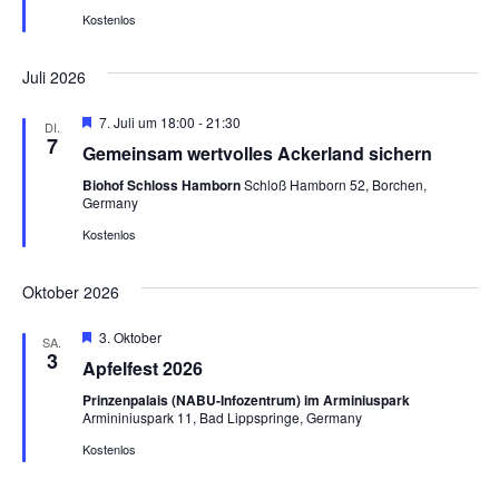
Kostenlos
Juli 2026
Hervorgehoben
7. Juli um 18:00
-
21:30
DI.
7
Gemeinsam wertvolles Ackerland sichern
Biohof Schloss Hamborn
Schloß Hamborn 52, Borchen,
Germany
Kostenlos
Oktober 2026
Hervorgehoben
3. Oktober
SA.
3
Apfelfest 2026
Prinzenpalais (NABU-Infozentrum) im Arminiuspark
Armininiuspark 11, Bad Lippspringe, Germany
Kostenlos