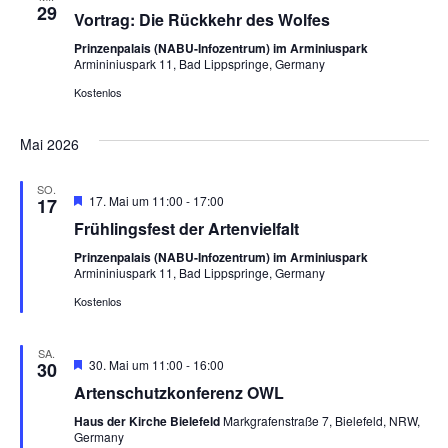
29
Vortrag: Die Rückkehr des Wolfes
Prinzenpalais (NABU-Infozentrum) im Arminiuspark
Armininiuspark 11, Bad Lippspringe, Germany
Kostenlos
Mai 2026
SO.
Hervorgehoben
17. Mai um 11:00
-
17:00
17
Frühlingsfest der Artenvielfalt
Prinzenpalais (NABU-Infozentrum) im Arminiuspark
Armininiuspark 11, Bad Lippspringe, Germany
Kostenlos
SA.
Hervorgehoben
30. Mai um 11:00
-
16:00
30
Artenschutzkonferenz OWL
Haus der Kirche Bielefeld
Markgrafenstraße 7, Bielefeld, NRW,
Germany