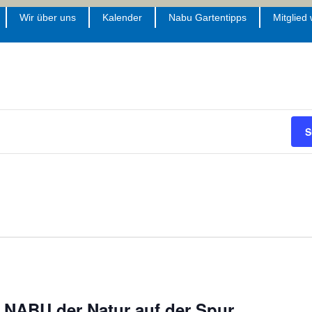
Wir über uns
Kalender
Nabu Gartentipps
Mitglied
S
 NABU der Natur auf der Spur