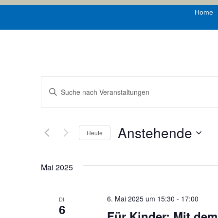
Home
Veranstaltungen
Bitte
Schlüsselwort
Suche
eingeben.
Suche
nach
und
Veranstaltungen
Schlüsselwort.
Anstehende
Heute
Ansichten,
Datum
wählen.
Navigation
Mai 2025
6. Mai 2025 um 15:30
-
17:00
DI.
6
Für Kinder: Mit dem