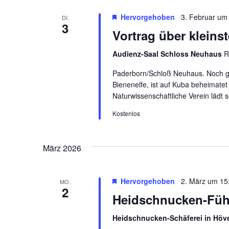
Hervorgehoben
3. Februar um
DI.
3
Vortrag über kleins
Audienz-Saal Schloss Neuhaus
R
Paderborn/Schloß Neuhaus. Noch gib
Bienenelfe, ist auf Kuba beheimatet
Naturwissenschaftliche Verein lädt 
Kostenlos
März 2026
Hervorgehoben
2. März um 15
MO.
2
Heidschnucken-Fü
Heidschnucken-Schäferei in Höv