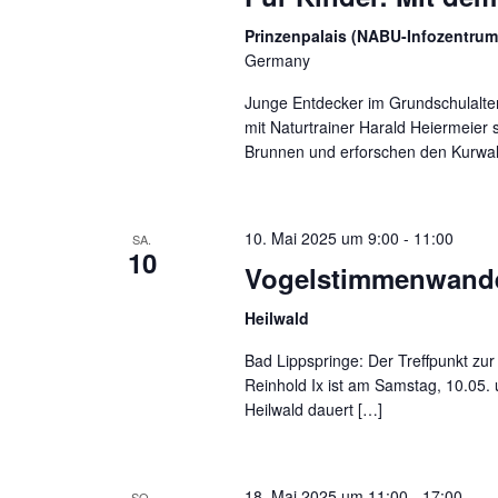
Prinzenpalais (NABU-Infozentrum
Germany
Junge Entdecker im Grundschulalte
mit Naturtrainer Harald Heiermeier 
Brunnen und erforschen den Kurwal
10. Mai 2025 um 9:00
-
11:00
SA.
10
Vogelstimmenwande
Heilwald
Bad Lippspringe: Der Treffpunkt z
Reinhold Ix ist am Samstag, 10.05
Heilwald dauert […]
18. Mai 2025 um 11:00
-
17:00
SO.