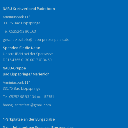
NABU Kreisverband Paderborn
Arminiuspark 11*
33175 Bad Lippspringe
Tel.
05252-93 80 163
geschaeftsstelle@nabu-prinzenpalais.de
Spenden für die Natur
Unsere IBAN bei der Sparkasse:
DE16 4765 0130 0017 0134 59
NABU-Gruppe
Bad Lippspringe/ Marienloh
Arminiuspark 11*
33175 Bad Lippspringe
Tel.
05252-98 93 134
od.
-52751
hansguenter.festl@gmail.com
*Parkplätze an der Burgstraße
Natur-Infozentrum Senne im Prinzenpalais