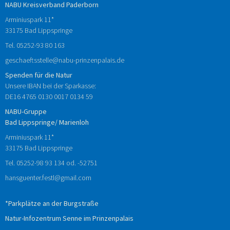
NABU Kreisverband Paderborn
Arminiuspark 11*
33175 Bad Lippspringe
Tel.
05252-93 80 163
geschaeftsstelle@nabu-prinzenpalais.de
Spenden für die Natur
Unsere IBAN bei der Sparkasse:
DE16 4765 0130 0017 0134 59
NABU-Gruppe
Bad Lippspringe/ Marienloh
Arminiuspark 11*
33175 Bad Lippspringe
Tel.
05252-98 93 134
od.
-52751
hansguenter.festl@gmail.com
*Parkplätze an der Burgstraße
Natur-Infozentrum Senne im Prinzenpalais