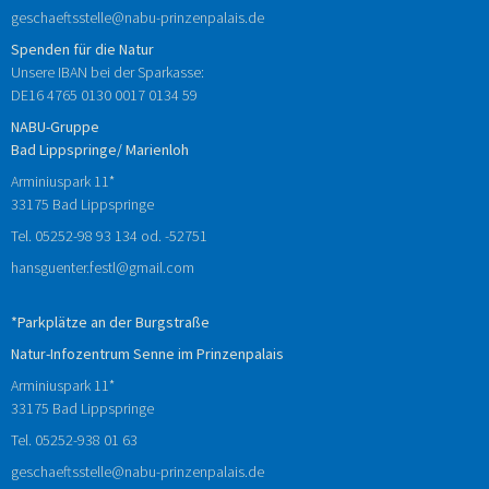
geschaeftsstelle@nabu-prinzenpalais.de
Spenden für die Natur
Unsere IBAN bei der Sparkasse:
DE16 4765 0130 0017 0134 59
NABU-Gruppe
Bad Lippspringe/ Marienloh
Arminiuspark 11*
33175 Bad Lippspringe
Tel.
05252-98 93 134
od.
-52751
hansguenter.festl@gmail.com
*Parkplätze an der Burgstraße
Natur-Infozentrum Senne im Prinzenpalais
Arminiuspark 11*
33175 Bad Lippspringe
Tel.
05252-938
01
63
geschaeftsstelle@nabu-prinzenpalais.de