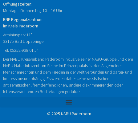
Öffnungszeiten:
Montag – Donnerstag: 10 – 16 Uhr
BNE Regionalzentrum
im Kreis Paderborn
Arminiuspark 11*
33175 Bad Lippspringe
Tel.
05252-938 01 54
Der NABU Kreisverband Paderborn inklusive seiner NABU-Gruppe und dem
NABU Natur-Infozentrum Senne im Prinzenpalais ist den Allgemeinen
Menschenrechten und dem Frieden in der Welt verbunden und partei- und
konfessionsunabhängig. Es werden daher keine rassistischen,
antisemitischen, fremdenfeindlichen, andere diskriminierenden oder
lebensverachtenden Bestrebungen geduldet.
© 2025 NABU Paderborn