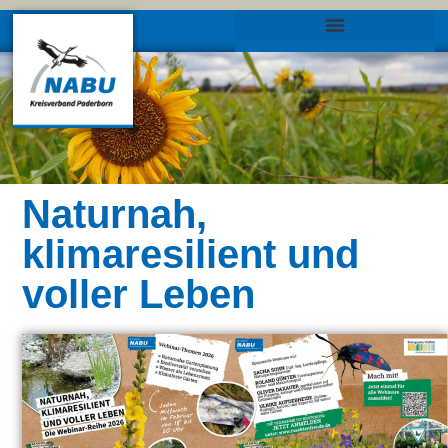
Naturnah,
klimaresilient und
voller Leben