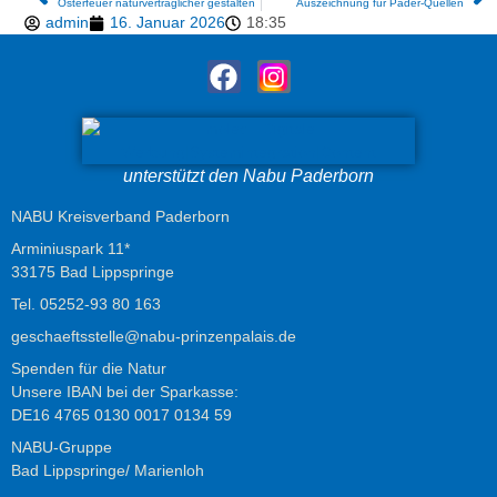
Osterfeuer naturverträglicher gestalten
Auszeichnung für Pader-Quellen
admin
16. Januar 2026
18:35
unterstützt den Nabu Paderborn
NABU Kreisverband Paderborn
Arminiuspark 11*
33175 Bad Lippspringe
Tel.
05252-93 80 163
geschaeftsstelle@nabu-prinzenpalais.de
Spenden für die Natur
Unsere IBAN bei der Sparkasse:
DE16 4765 0130 0017 0134 59
NABU-Gruppe
Bad Lippspringe/ Marienloh