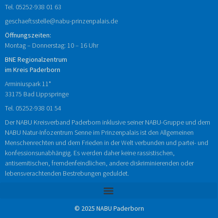
Tel.
05252-938
01
63
geschaeftsstelle@nabu-prinzenpalais.de
Öffnungszeiten:
Montag – Donnerstag: 10 – 16 Uhr
BNE Regionalzentrum
im Kreis Paderborn
Arminiuspark 11*
33175 Bad Lippspringe
Tel.
05252-938 01 54
Der NABU Kreisverband Paderborn inklusive seiner NABU-Gruppe und dem
NABU Natur-Infozentrum Senne im Prinzenpalais ist den Allgemeinen
Menschenrechten und dem Frieden in der Welt verbunden und partei- und
konfessionsunabhängig. Es werden daher keine rassistischen,
antisemitischen, fremdenfeindlichen, andere diskriminierenden oder
lebensverachtenden Bestrebungen geduldet.
© 2025 NABU Paderborn