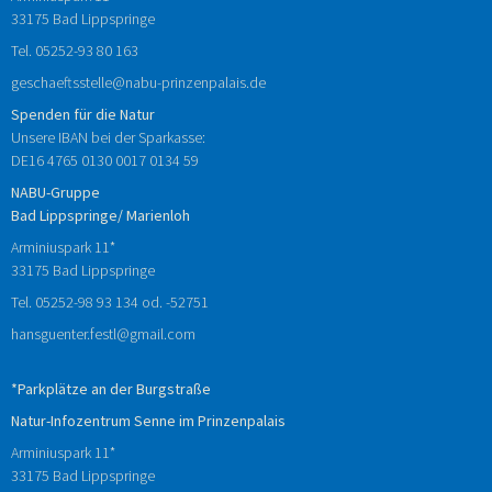
33175 Bad Lippspringe
Tel.
05252-93 80 163
geschaeftsstelle@nabu-prinzenpalais.de
Spenden für die Natur
Unsere IBAN bei der Sparkasse:
DE16 4765 0130 0017 0134 59
NABU-Gruppe
Bad Lippspringe/ Marienloh
Arminiuspark 11*
33175 Bad Lippspringe
Tel.
05252-98 93 134
od.
-52751
hansguenter.festl@gmail.com
*Parkplätze an der Burgstraße
Natur-Infozentrum Senne im Prinzenpalais
Arminiuspark 11*
33175 Bad Lippspringe