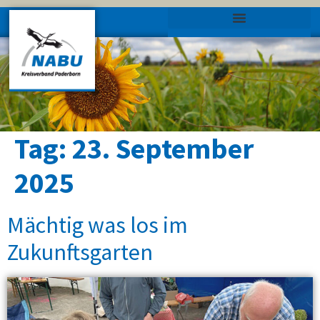
Tag:
23. September
2025
Mächtig was los im
Zukunftsgarten