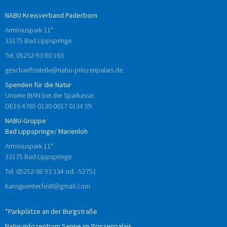
NABU Kreisverband Paderborn
Arminiuspark 11*
33175 Bad Lippspringe
Tel.
05252-93 80 163
geschaeftsstelle@nabu-prinzenpalais.de
Spenden für die Natur
Unsere IBAN bei der Sparkasse:
DE16 4765 0130 0017 0134 59
NABU-Gruppe
Bad Lippspringe/ Marienloh
Arminiuspark 11*
33175 Bad Lippspringe
Tel.
05252-98 93 134
od.
-52751
hansguenter.festl@gmail.com
*Parkplätze an der Burgstraße
Natur-Infozentrum Senne im Prinzenpalais